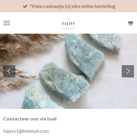
*Klein cadeautje bij elke online bestelling
Ga
direct
naar
de
hoofdinhoud
Contacteer ons via mail
fajavy1@hotmail.com