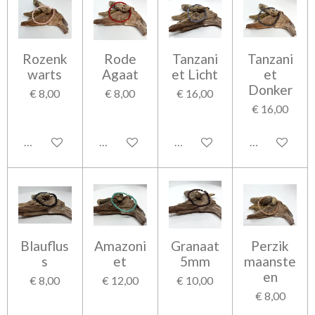
Rozenk
Rode
Tanzani
Tanzani
warts
Agaat
et Licht
et
Donker
€ 8,00
€ 8,00
€ 16,00
€ 16,00
In winkelwagen
In winkelwagen
In winkelwagen
In winkelwag
Blauflus
Amazoni
Granaat
Perzik
s
et
5mm
maanste
en
€ 8,00
€ 12,00
€ 10,00
€ 8,00