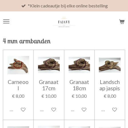
*Klein cadeautje bij elke online bestelling
Ga
direct
naar
de
hoofdinhoud
4 mm armbanden
Carneoo
Granaat
Granaat
Landsch
l
17cm
18cm
ap jaspis
€ 8,00
€ 10,00
€ 10,00
€ 8,00
In winkelwagen
In winkelwagen
In winkelwagen
In winkelwag