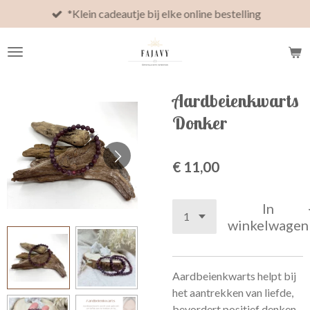
*Klein cadeautje bij elke online bestelling
Ga
direct
naar
de
hoofdinhoud
Aardbeienkwarts
Donker
€ 11,00
In
winkelwagen
Aardbeienkwarts helpt bij
het aantrekken van liefde,
bevordert positief denken