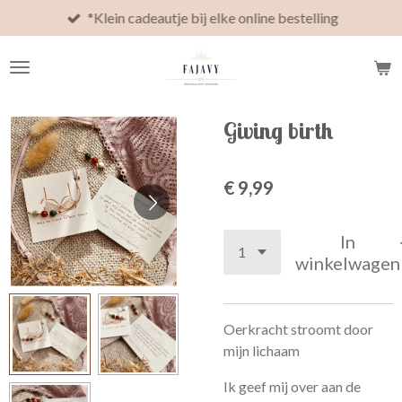
*Klein cadeautje bij elke online bestelling
Ga
direct
naar
de
hoofdinhoud
Giving birth
€ 9,99
In
winkelwagen
Oerkracht stroomt door
mijn lichaam
Ik geef mij over aan de