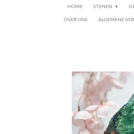
HOME
STENEN
J
OVER ONS
ALGEMENE VE